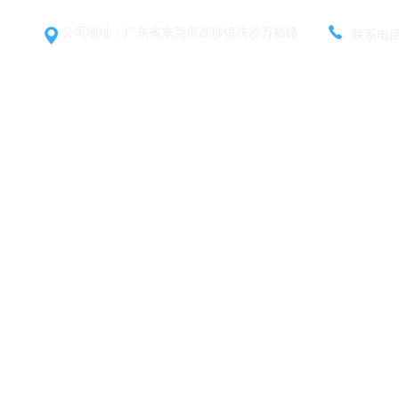
公司地址：广东省东莞市高埗镇冼沙万福路
联系电话：